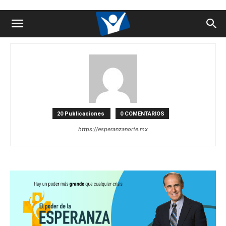
Abdiel Hernández Patraca
20 Publicaciones
0 COMENTARIOS
https://esperanzanorte.mx