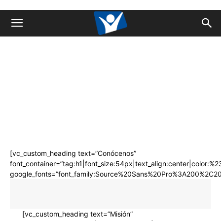
[vc_custom_heading text=”Conócenos”
font_container=”tag:h1|font_size:54px|text_align:center|color:%23
google_fonts=”font_family:Source%20Sans%20Pro%3A200%2C20
[vc_custom_heading text=”Misión”