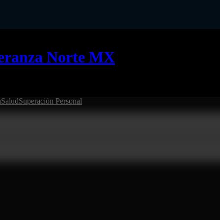
eranza Norte MX
a
Salud
Superación Personal