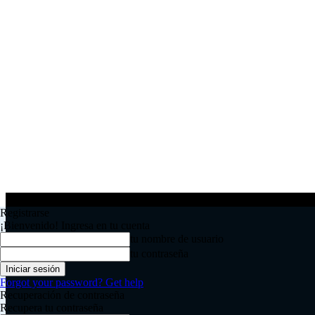
Registrarse
¡Bienvenido! Ingresa en tu cuenta
tu nombre de usuario
tu contraseña
Forgot your password? Get help
Recuperación de contraseña
Recupera tu contraseña