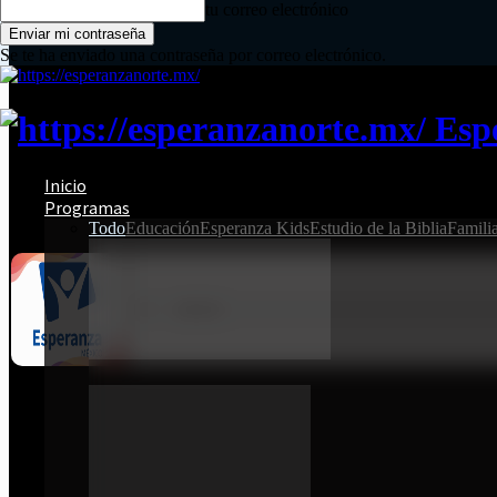
tu correo electrónico
Se te ha enviado una contraseña por correo electrónico.
Esp
Inicio
Programas
Todo
Educación
Esperanza Kids
Estudio de la Biblia
Famili