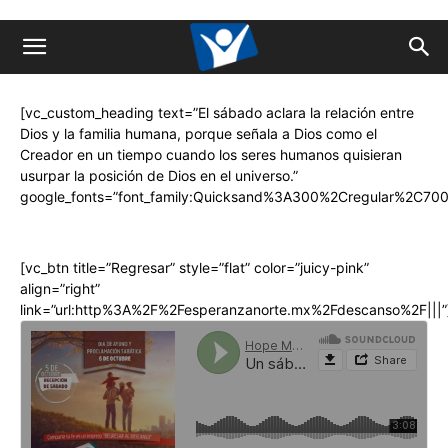
[vc_custom_heading text=”El sábado aclara la relación entre
Dios y la familia humana, porque señala a Dios como el
Creador en un tiempo cuando los seres humanos quisieran
usurpar la posición de Dios en el universo.”
google_fonts=”font_family:Quicksand%3A300%2Cregular%2C700
[vc_btn title=”Regresar” style=”flat” color=”juicy-pink”
align=”right”
link=”url:http%3A%2F%2Fesperanzanorte.mx%2Fdescanso%2F|||”